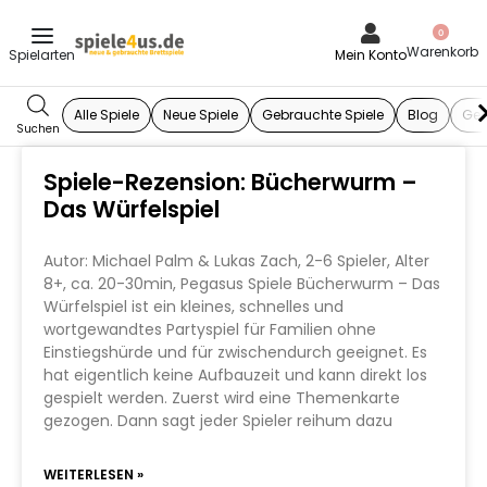
0
Mein Konto
Alle Spiele
Neue Spiele
Gebrauchte Spiele
Blog
Ges
Spiele-Rezension: Bücherwurm –
Das Würfelspiel
Autor: Michael Palm & Lukas Zach, 2-6 Spieler, Alter
8+, ca. 20-30min, Pegasus Spiele Bücherwurm – Das
Würfelspiel ist ein kleines, schnelles und
wortgewandtes Partyspiel für Familien ohne
Einstiegshürde und für zwischendurch geeignet. Es
hat eigentlich keine Aufbauzeit und kann direkt los
gespielt werden. Zuerst wird eine Themenkarte
gezogen. Dann sagt jeder Spieler reihum dazu
WEITERLESEN »