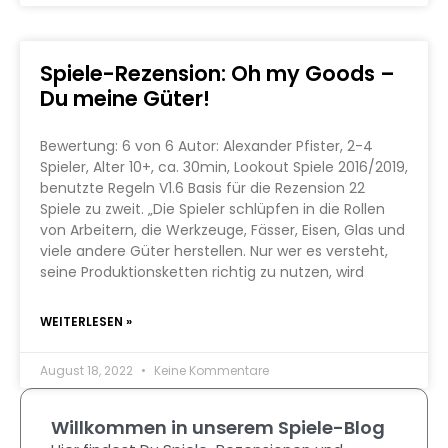
Spiele-Rezension: Oh my Goods –
Du meine Güter!
Bewertung: 6 von 6 Autor: Alexander Pfister, 2-4
Spieler, Alter 10+, ca. 30min, Lookout Spiele 2016/2019,
benutzte Regeln V1.6 Basis für die Rezension 22
Spiele zu zweit. „Die Spieler schlüpfen in die Rollen
von Arbeitern, die Werkzeuge, Fässer, Eisen, Glas und
viele andere Güter herstellen. Nur wer es versteht,
seine Produktionsketten richtig zu nutzen, wird
WEITERLESEN »
August 18, 2022
Keine Kommentare
Willkommen in unserem Spiele-Blog