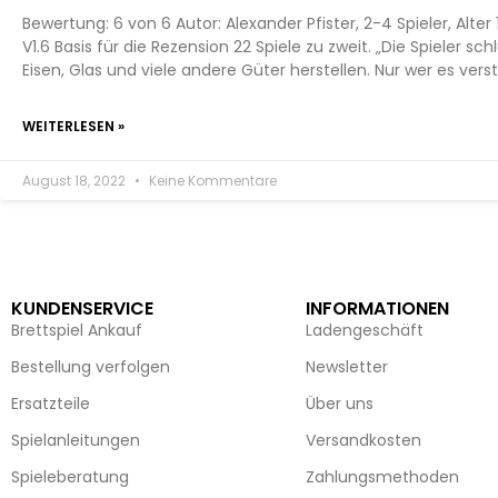
Bewertung: 6 von 6 Autor: Alexander Pfister, 2-4 Spieler, Alte
V1.6 Basis für die Rezension 22 Spiele zu zweit. „Die Spieler sc
Eisen, Glas und viele andere Güter herstellen. Nur wer es vers
WEITERLESEN »
August 18, 2022
Keine Kommentare
KUNDENSERVICE
INFORMATIONEN
Brettspiel Ankauf
Ladengeschäft
Bestellung verfolgen
Newsletter
Ersatzteile
Über uns
Spielanleitungen
Versandkosten
Spieleberatung
Zahlungsmethoden