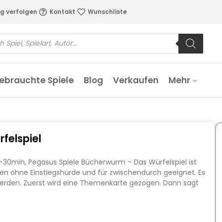
g verfolgen
Kontakt
Wunschliste
ebrauchte Spiele
Blog
Verkaufen
Mehr
felspiel
20-30min, Pegasus Spiele Bücherwurm – Das Würfelspiel ist
lien ohne Einstiegshürde und für zwischendurch geeignet. Es
t werden. Zuerst wird eine Themenkarte gezogen. Dann sagt