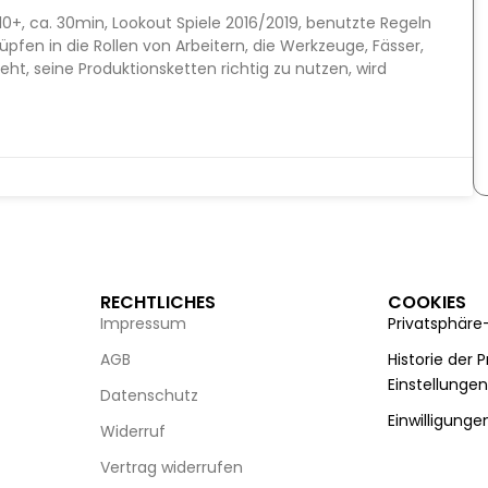
r 10+, ca. 30min, Lookout Spiele 2016/2019, benutzte Regeln
hlüpfen in die Rollen von Arbeitern, die Werkzeuge, Fässer,
teht, seine Produktionsketten richtig zu nutzen, wird
RECHTLICHES
COOKIES
Impressum
Privatsphäre
AGB
Historie der 
Einstellunge
Datenschutz
Einwilligunge
Widerruf
Vertrag widerrufen