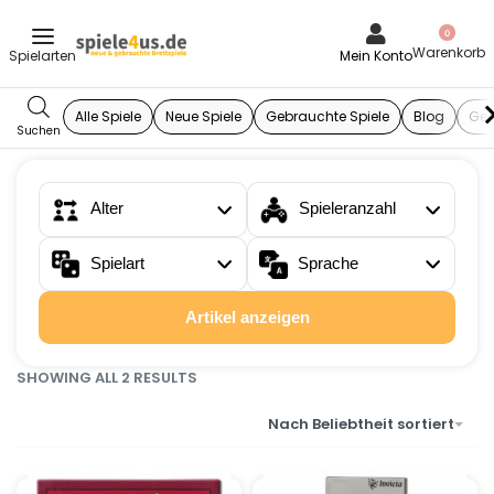
0
Mein Konto
Alle Spiele
Neue Spiele
Gebrauchte Spiele
Blog
Ges
Alter
Spieleranzahl
Spielart
Sprache
Artikel anzeigen
SHOWING ALL 2 RESULTS
Nach Beliebtheit sortiert