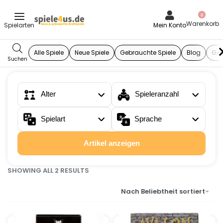
0
Mein Konto
Alle Spiele
Neue Spiele
Gebrauchte Spiele
Blog
Ges
Alter
Spieleranzahl
Spielart
Sprache
Artikel anzeigen
SHOWING ALL 2 RESULTS
Nach Beliebtheit sortiert