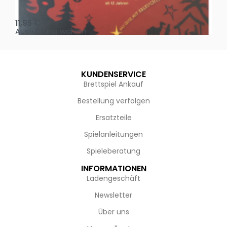
Oh, heilige Nacht!
2 D
11,95
€
4,
Ausführung wählen
Au
KUNDENSERVICE
Brettspiel Ankauf
Bestellung verfolgen
Ersatzteile
Spielanleitungen
Spieleberatung
INFORMATIONEN
Ladengeschäft
Newsletter
Über uns