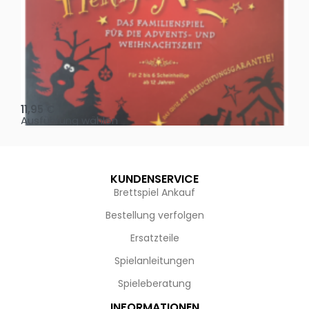
Oh, heilige Nacht!
2 D
11,95
€
4,
Ausführung wählen
Au
KUNDENSERVICE
Brettspiel Ankauf
Bestellung verfolgen
Ersatzteile
Spielanleitungen
Spieleberatung
INFORMATIONEN