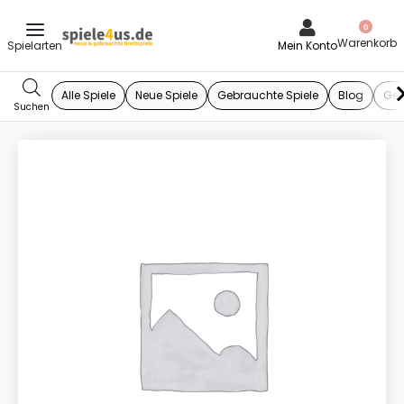
0
Mein Konto
Alle Spiele
Neue Spiele
Gebrauchte Spiele
Blog
Ges