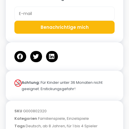
Benachrichtige mich
Achtung:
Für Kinder unter 36 Monaten nicht
geeignet. Erstickungsgefahr!
SKU
G000802320
Kategorien
Familienspiele
,
Einzelspiele
Tags
Deutsch
,
ab 8 Jahren
,
für 1 bis 4 Spieler