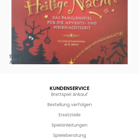
Oh, heilige Nacht!
2 D
11,95
€
4,
Ausführung wählen
Au
KUNDENSERVICE
Brettspiel Ankauf
Bestellung verfolgen
Ersatzteile
Spielanleitungen
Spieleberatung