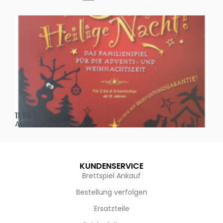
Oh, heilige Nacht!
2 D
11,95
€
4,
Ausführung wählen
Au
KUNDENSERVICE
Brettspiel Ankauf
Bestellung verfolgen
Ersatzteile