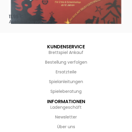
Oh, heilige Nacht!
2 D
11,95
€
4,
Ausführung wählen
Au
KUNDENSERVICE
Brettspiel Ankauf
Bestellung verfolgen
Ersatzteile
Spielanleitungen
Spieleberatung
INFORMATIONEN
Ladengeschäft
Newsletter
Über uns