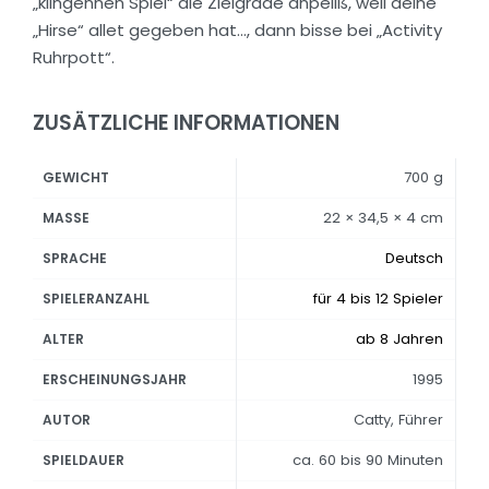
„klingennen Spiel“ die Zielgrade anpeilß, weil deine
„Hirse“ allet gegeben hat…, dann bisse bei „Activity
Ruhrpott“.
ZUSÄTZLICHE INFORMATIONEN
700 g
GEWICHT
22 × 34,5 × 4 cm
MASSE
Deutsch
SPRACHE
für 4 bis 12 Spieler
SPIELERANZAHL
ab 8 Jahren
ALTER
1995
ERSCHEINUNGSJAHR
Catty, Führer
AUTOR
ca. 60 bis 90 Minuten
SPIELDAUER