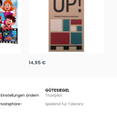
Team up
Ha
14,95
€
8
Ausführung wählen
Au
GÜTESIEGEL
-Einstellungen ändern
Trustpilot
Privatsphäre-
Spielend für Toleranz
n