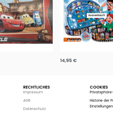
Ausverkauft
Puzzle 35 Teile Minnie +
Disney Guess the Film
14,95
€
g wählen
Ausführung wählen
RECHTLICHES
COOKIES
Impressum
Privatsphäre
AGB
Historie der 
Einstellunge
Datenschutz