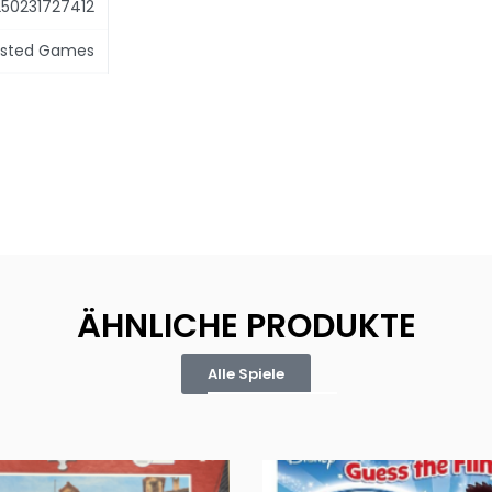
50231727412
osted Games
ÄHNLICHE PRODUKTE
Alle Spiele