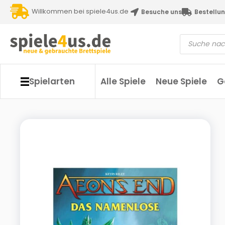
Willkommen bei spiele4us.de
Besuche uns
Bestellun
Spielarten
Alle Spiele
Neue Spiele
G