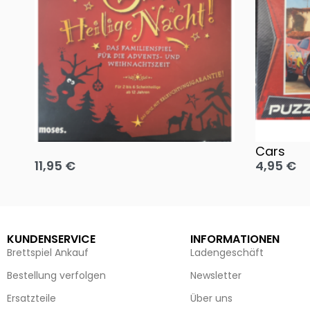
Oh, heilige Nacht!
2 Disney 
Cars
11,95
€
4,95
€
Ausführung wählen
Ausführun
KUNDENSERVICE
INFORMATIONEN
Brettspiel Ankauf
Ladengeschäft
Bestellung verfolgen
Newsletter
Ersatzteile
Über uns