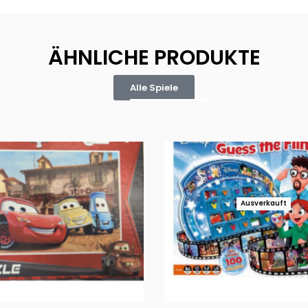
ÄHNLICHE PRODUKTE
Alle Spiele
Ausverkauft
Puzzle 35 Teile Minnie +
Disney Guess the Film