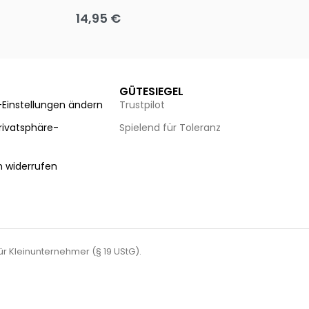
14,95
€
8
Ausführung wählen
Au
GÜTESIEGEL
-Einstellungen ändern
Trustpilot
Privatsphäre-
Spielend für Toleranz
n
n widerrufen
für Kleinunternehmer (§ 19 UStG).