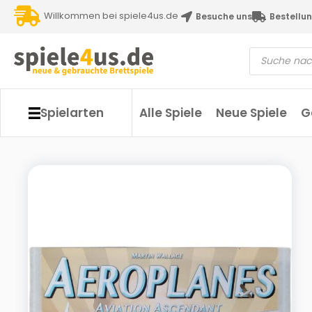
Willkommen bei spiele4us.de
Besuche uns
Bestellun
Spielarten
Alle Spiele
Neue Spiele
G