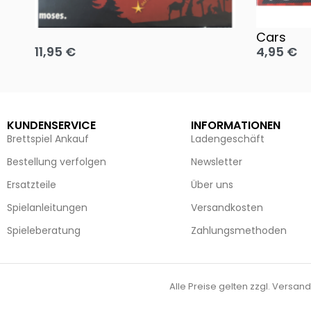
Oh, heilige Nacht!
2 Disney 
Cars
11,95
€
4,95
€
Ausführung wählen
Ausführun
KUNDENSERVICE
INFORMATIONEN
Brettspiel Ankauf
Ladengeschäft
Bestellung verfolgen
Newsletter
Ersatzteile
Über uns
Spielanleitungen
Versandkosten
Spieleberatung
Zahlungsmethoden
Alle Preise gelten zzgl. Versand