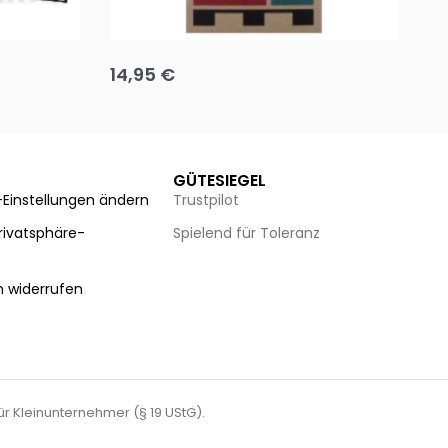
Team up
Ha
14,95
€
8
Ausführung wählen
Au
GÜTESIEGEL
-Einstellungen ändern
Trustpilot
Privatsphäre-
Spielend für Toleranz
n
n widerrufen
für Kleinunternehmer (§ 19 UStG).