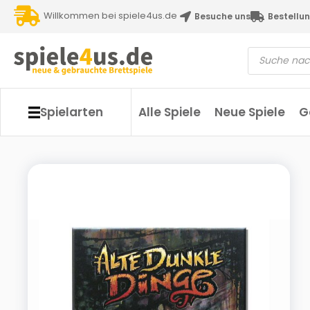
Willkommen bei spiele4us.de
Besuche uns
Bestellun
Spielarten
Alle Spiele
Neue Spiele
G