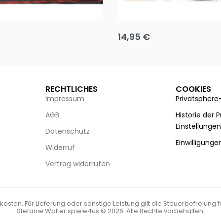
Puzzle 35 Teile Minnie +
Disney Guess the Film
14,95
€
g wählen
Ausführung wählen
RECHTLICHES
COOKIES
Impressum
Privatsphäre
AGB
Historie der 
Einstellunge
Datenschutz
Einwilligunge
Widerruf
Vertrag widerrufen
kosten. Für Lieferung oder sonstige Leistung gilt die Steuerbefreiung 
Stefanie Walter spiele4us © 2026. Alle Rechte vorbehalten.