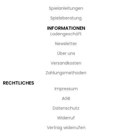
Spielanleitungen
Spieleberatung
INFORMATIONEN
Ladengeschäft
Newsletter
Über uns
Versandkosten
Zahlungsmethoden
RECHTLICHES
Impressum
AGB
Datenschutz
Widerruf
Vertrag widerrufen