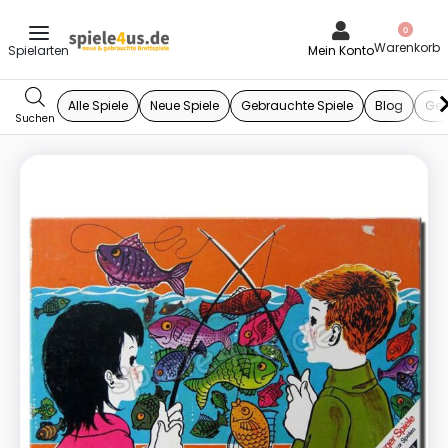
0
Mein Konto
Alle Spiele
Neue Spiele
Gebrauchte Spiele
Blog
Ges