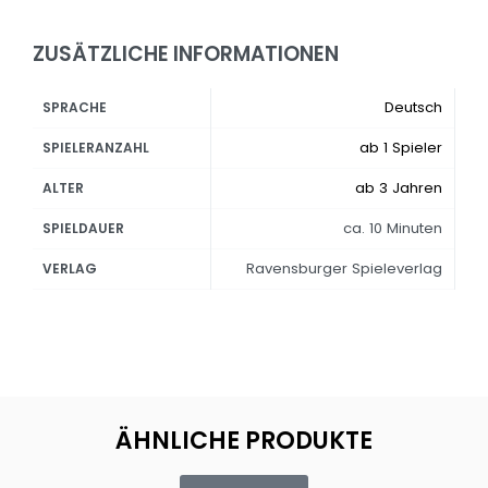
ZUSÄTZLICHE INFORMATIONEN
Deutsch
SPRACHE
ab 1 Spieler
SPIELERANZAHL
ab 3 Jahren
ALTER
ca. 10 Minuten
SPIELDAUER
Ravensburger Spieleverlag
VERLAG
ÄHNLICHE PRODUKTE