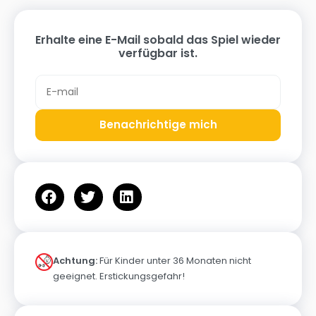
Erhalte eine E-Mail sobald das Spiel wieder
verfügbar ist.
Benachrichtige mich
Achtung:
Für Kinder unter 36 Monaten nicht
geeignet. Erstickungsgefahr!