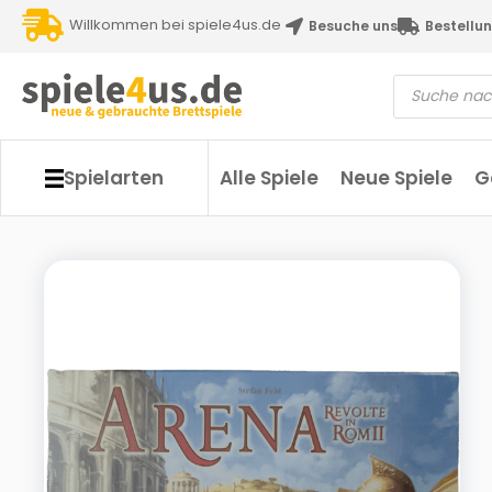
Willkommen bei spiele4us.de
Besuche uns
Bestellun
Spielarten
Alle Spiele
Neue Spiele
G