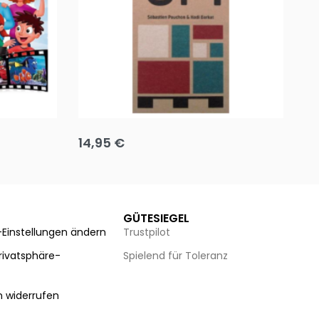
Team up
Ha
14,95
€
8
Ausführung wählen
Au
GÜTESIEGEL
-Einstellungen ändern
Trustpilot
Privatsphäre-
Spielend für Toleranz
n
n widerrufen