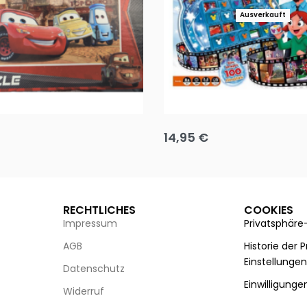
Ausverkauft
Puzzle 35 Teile Minnie +
Disney Guess the Film
14,95
€
g wählen
Ausführung wählen
RECHTLICHES
COOKIES
Impressum
Privatsphäre
AGB
Historie der 
Einstellunge
Datenschutz
Einwilligunge
Widerruf