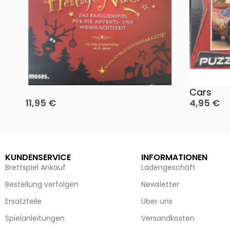
Oh, heilige Nacht!
2 Disney 
Cars
11,95
€
4,95
€
Ausführung wählen
Ausführun
KUNDENSERVICE
INFORMATIONEN
Brettspiel Ankauf
Ladengeschäft
Bestellung verfolgen
Newsletter
Ersatzteile
Über uns
Spielanleitungen
Versandkosten