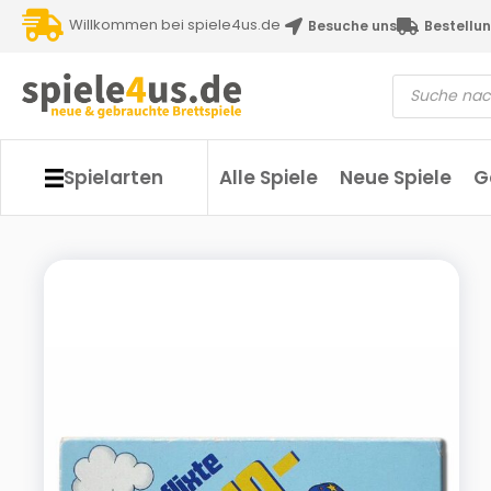
Willkommen bei spiele4us.de
Besuche uns
Bestellun
Spielarten
Alle Spiele
Neue Spiele
G