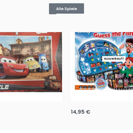
Alle Spiele
Ausverkauft
Puzzle 35 Teile Minnie +
Disney Guess the Film
14,95
€
g wählen
Ausführung wählen