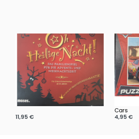
Oh, heilige Nacht!
2 Disney 
Cars
11,95
€
4,95
€
Ausführung wählen
Ausführun