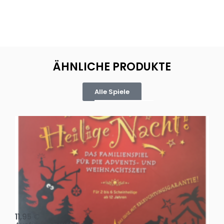
ÄHNLICHE PRODUKTE
Alle Spiele
Oh, heilige Nacht!
2 D
11,95
€
4,