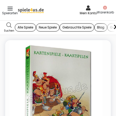
0
Mein Konto
Alle Spiele
Neue Spiele
Gebrauchte Spiele
Blog
Ges