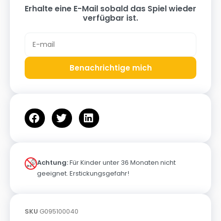
Erhalte eine E-Mail sobald das Spiel wieder
verfügbar ist.
Benachrichtige mich
Achtung:
Für Kinder unter 36 Monaten nicht
geeignet. Erstickungsgefahr!
SKU
G095100040