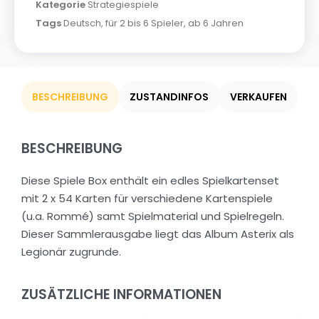
Kategorie
Strategiespiele
Tags
Deutsch
,
für 2 bis 6 Spieler
,
ab 6 Jahren
BESCHREIBUNG
ZUSTANDINFOS
VERKAUFEN
BESCHREIBUNG
Diese Spiele Box enthält ein edles Spielkartenset
mit 2 x 54 Karten für verschiedene Kartenspiele
(u.a. Rommé) samt Spielmaterial und Spielregeln.
Dieser Sammlerausgabe liegt das Album Asterix als
Legionär zugrunde.
ZUSÄTZLICHE INFORMATIONEN