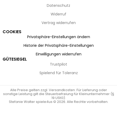
Datenschutz
Widerruf
Vertrag widerrufen
COOKIES
Privatsphäre-Einstellungen ändern
Historie der Privatsphäre-Einstellungen
Einwilligungen widerrufen
GÜTESIEGEL
Trustpilot
Spielend für Toleranz
Alle Preise gelten zzgl. Versandkosten. Für Lieferung oder
sonstige Leistung gilt die Steuerbefreiung für Kleinunternehmer (§
19 UStG).
Stefanie Walter spiele4us © 2026. Alle Rechte vorbehalten.