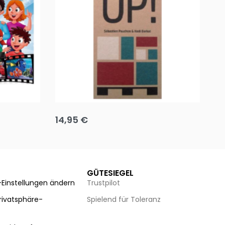
Team up
Ha
14,95
€
8
Ausführung wählen
Au
GÜTESIEGEL
-Einstellungen ändern
Trustpilot
Privatsphäre-
Spielend für Toleranz
n