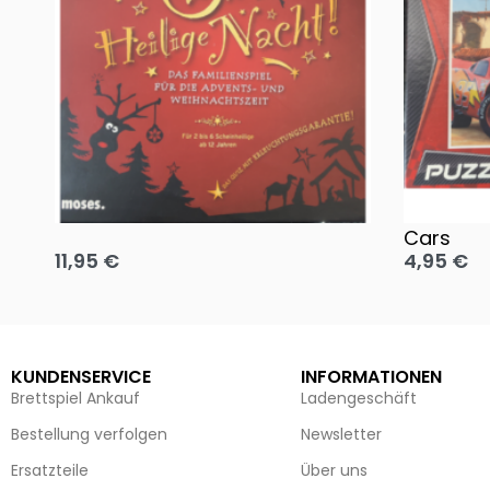
Oh, heilige Nacht!
2 Disney 
Cars
11,95
€
4,95
€
Ausführung wählen
Ausführun
KUNDENSERVICE
INFORMATIONEN
Brettspiel Ankauf
Ladengeschäft
Bestellung verfolgen
Newsletter
Ersatzteile
Über uns