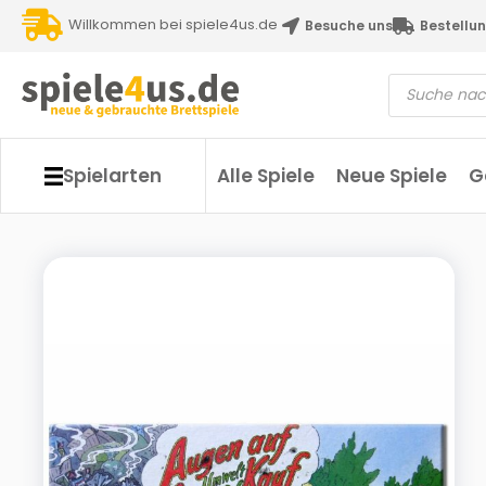
Willkommen bei spiele4us.de
Besuche uns
Bestellun
Spielarten
Alle Spiele
Neue Spiele
G