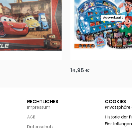
Ausverkauft
Puzzle 35 Teile Minnie +
Disney Guess the Film
14,95
€
g wählen
Ausführung wählen
RECHTLICHES
COOKIES
Impressum
Privatsphäre
AGB
Historie der 
Einstellunge
Datenschutz