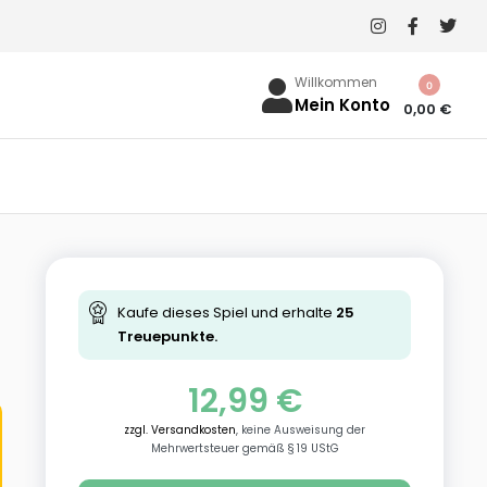
Willkommen
0
Mein Konto
0,00
€
Kaufe dieses Spiel und erhalte
25
Treuepunkte.
12,99
€
zzgl. Versandkosten
, keine Ausweisung der
Mehrwertsteuer gemäß § 19 UStG