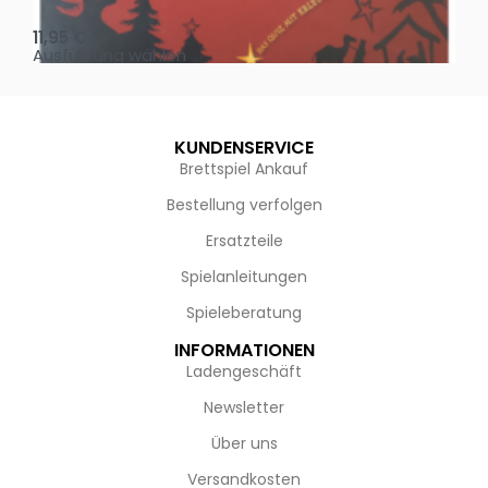
Oh, heilige Nacht!
2 D
11,95
€
4,
Ausführung wählen
Au
KUNDENSERVICE
Brettspiel Ankauf
Bestellung verfolgen
Ersatzteile
Spielanleitungen
Spieleberatung
INFORMATIONEN
Ladengeschäft
Newsletter
Über uns
Versandkosten