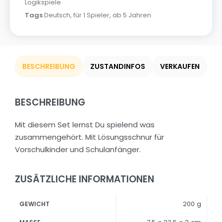
Logikspiele
Tags
Deutsch
,
für 1 Spieler
,
ab 5 Jahren
BESCHREIBUNG
ZUSTANDINFOS
VERKAUFEN
BESCHREIBUNG
Mit diesem Set lernst Du spielend was
zusammengehört. Mit Lösungsschnur für
Vorschulkinder und Schulanfänger.
ZUSÄTZLICHE INFORMATIONEN
200 g
GEWICHT