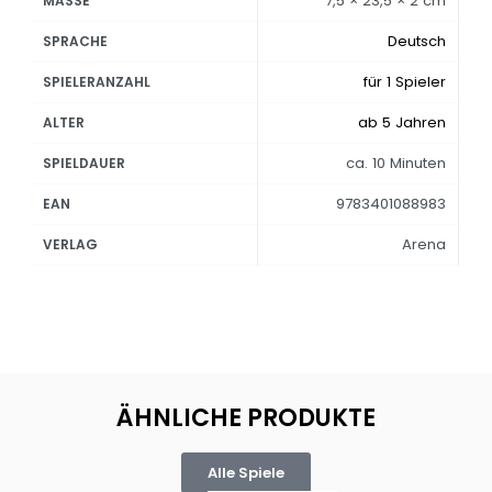
7,5 × 23,5 × 2 cm
MASSE
Deutsch
SPRACHE
für 1 Spieler
SPIELERANZAHL
ab 5 Jahren
ALTER
ca. 10 Minuten
SPIELDAUER
9783401088983
EAN
Arena
VERLAG
ÄHNLICHE PRODUKTE
Alle Spiele