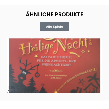
ÄHNLICHE PRODUKTE
Alle Spiele
Oh, heilige Nacht!
2 D
11,95
€
4,
Ausführung wählen
Au