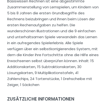
Basiswissen Rechnen ist eine abgestimmte
Zusammenstellung von Lernspielen, um Kindern von
5 bis 8 Jahren die ersten Grundbegriffe des
Rechnens beizubringen und ihnen beim Lösen der
ersten Rechenaufgaben zu helfen. Die
wunderschönen Illustrationen und die 9 einfachen
und unterhaltsamen Spiele verwandeln das Lernen
in ein aufregendes Spielerlebnis. Alle Spiele
verfügen über ein selbstkorrigierendes System, mit
dem die Kinder ihre Fortschritte ohne die Hilfe eines
Erwachsenen selbst überprüfen können. Inhalt: 15
Additionskarten, 15 Subtraktionskarten, 30
Lösungskarten, 9 Multiplikationstafeln, 41
Zahlenchips, 24 Tortenstücke, 1 Drehscheibe mit
Zeiger, 1 Säckchen
ZUSÄTZLICHE INFORMATIONEN