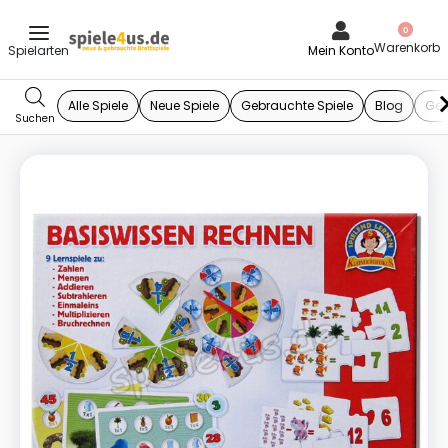
0
Mein Konto
Alle Spiele
Neue Spiele
Gebrauchte Spiele
Blog
Ges