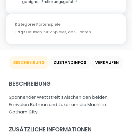
geeignet. Erstickungsgefahr!
Kategorie
Kartenspiele
Tags
Deutsch
,
für 2 Spieler
,
ab 9 Jahren
BESCHREIBUNG
ZUSTANDINFOS
VERKAUFEN
BESCHREIBUNG
Spannender Wettstreit zwischen den beiden
Erzrivalen Batman und Joker um die Macht in
Gotham City.
ZUSÄTZLICHE INFORMATIONEN