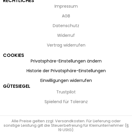
RECHTLICHES
Impressum
AGB
Datenschutz
Widerruf
Vertrag widerrufen
COOKIES
Privatsphäre-Einstellungen ändern
Historie der Privatsphäre-Einstellungen
Einwilligungen widerrufen
GÜTESIEGEL
Trustpilot
Spielend für Toleranz
Alle Preise gelten zzgl. Versandkosten. Für Lieferung oder
sonstige Leistung gilt die Steuerbefreiung für Kleinunternehmer (§
19 UStG).