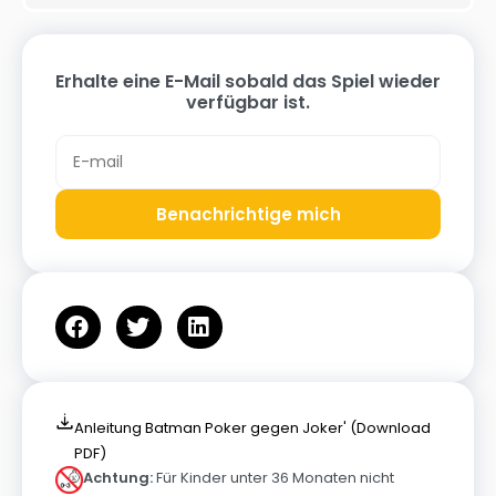
Erhalte eine E-Mail sobald das Spiel wieder
verfügbar ist.
Benachrichtige mich
Anleitung Batman Poker gegen Joker' (Download
PDF)
Achtung:
Für Kinder unter 36 Monaten nicht