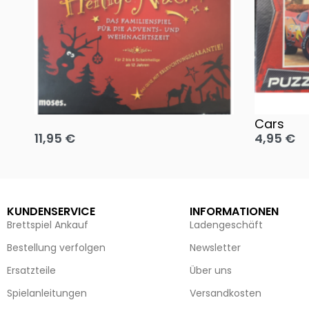
Oh, heilige Nacht!
2 Disney 
Cars
11,95
€
4,95
€
Ausführung wählen
Ausführun
KUNDENSERVICE
INFORMATIONEN
Brettspiel Ankauf
Ladengeschäft
Bestellung verfolgen
Newsletter
Ersatzteile
Über uns
Spielanleitungen
Versandkosten