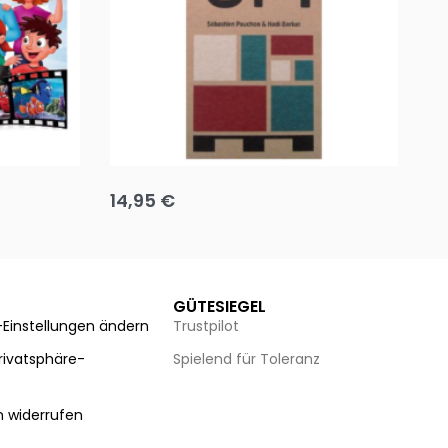
Team up
Ha
14,95
€
8
Ausführung wählen
Au
GÜTESIEGEL
-Einstellungen ändern
Trustpilot
Privatsphäre-
Spielend für Toleranz
n
n widerrufen