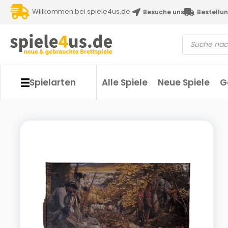
Willkommen bei spiele4us.de
Besuche uns
Bestellun
Spielarten
Alle Spiele
Neue Spiele
G