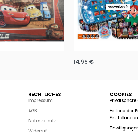
Ausverkauft
Puzzle 35 Teile Minnie +
Disney Guess the Film
14,95
€
g wählen
Ausführung wählen
RECHTLICHES
COOKIES
Impressum
Privatsphäre
AGB
Historie der 
Einstellunge
Datenschutz
Einwilligunge
Widerruf