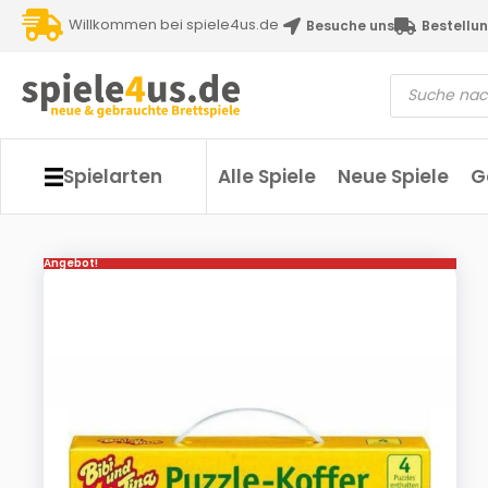
Willkommen bei spiele4us.de
Besuche uns
Bestellun
Spielarten
Alle Spiele
Neue Spiele
G
Angebot!