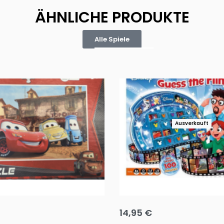
ÄHNLICHE PRODUKTE
Alle Spiele
Ausverkauft
Puzzle 35 Teile Minnie +
Disney Guess the Film
14,95
€
g wählen
Ausführung wählen