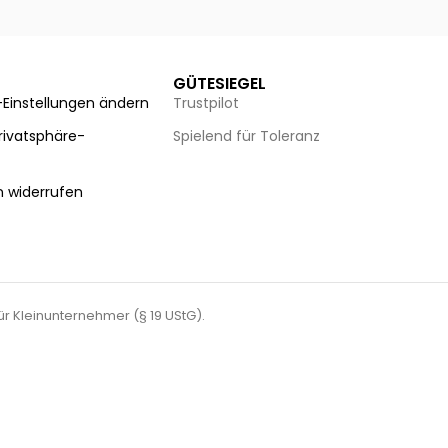
GÜTESIEGEL
-Einstellungen ändern
Trustpilot
Privatsphäre-
Spielend für Toleranz
n
n widerrufen
für Kleinunternehmer (§ 19 UStG).