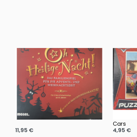
Oh, heilige Nacht!
2 Disney 
Cars
11,95
€
4,95
€
Ausführung wählen
Ausführun