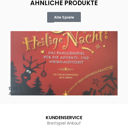
ÄHNLICHE PRODUKTE
Alle Spiele
Oh, heilige Nacht!
2 D
11,95
€
4,
Ausführung wählen
Au
KUNDENSERVICE
Brettspiel Ankauf