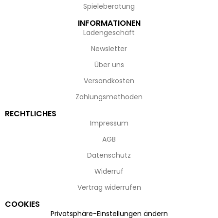
Spieleberatung
INFORMATIONEN
Ladengeschäft
Newsletter
Über uns
Versandkosten
Zahlungsmethoden
RECHTLICHES
Impressum
AGB
Datenschutz
Widerruf
Vertrag widerrufen
COOKIES
Privatsphäre-Einstellungen ändern