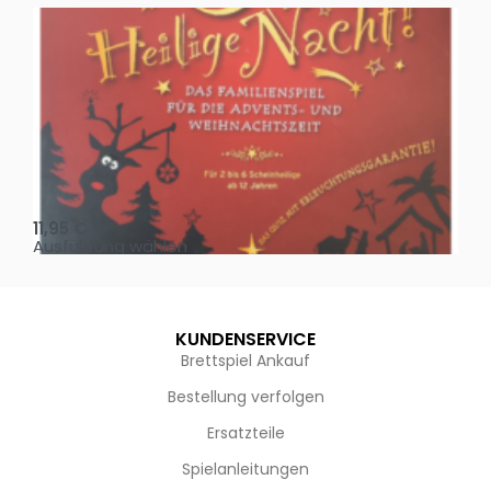
Oh, heilige Nacht!
2 D
11,95
€
4,
Ausführung wählen
Au
KUNDENSERVICE
Brettspiel Ankauf
Bestellung verfolgen
Ersatzteile
Spielanleitungen