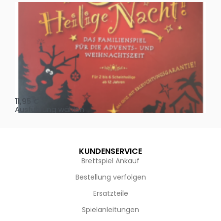
Oh, heilige Nacht!
2 D
11,95
€
4,
Ausführung wählen
Au
KUNDENSERVICE
Brettspiel Ankauf
Bestellung verfolgen
Ersatzteile
Spielanleitungen