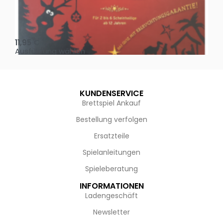
Oh, heilige Nacht!
2 D
11,95
€
4,
Ausführung wählen
Au
KUNDENSERVICE
Brettspiel Ankauf
Bestellung verfolgen
Ersatzteile
Spielanleitungen
Spieleberatung
INFORMATIONEN
Ladengeschäft
Newsletter