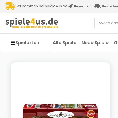
Willkommen bei spiele4us.de
Besuche uns
Bestellun
Spielarten
Alle Spiele
Neue Spiele
G