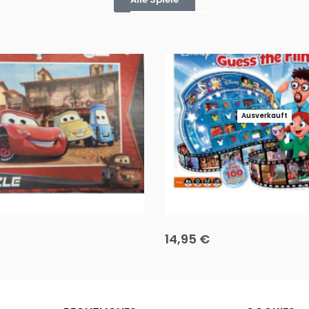
Ausverkauft
Puzzle 35 Teile Minnie +
Disney Guess the Film
14,95
€
g wählen
Ausführung wählen