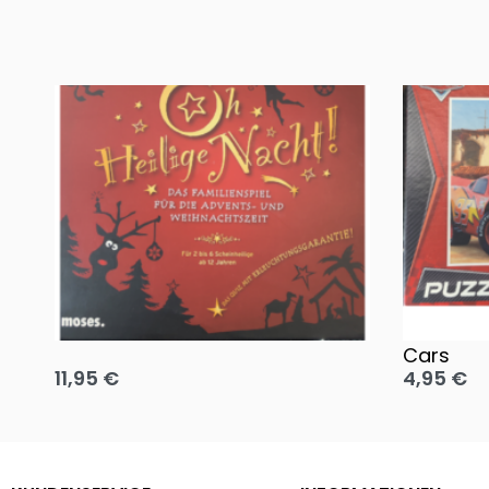
Oh, heilige Nacht!
2 Disney 
Cars
11,95
€
4,95
€
Ausführung wählen
Ausführun