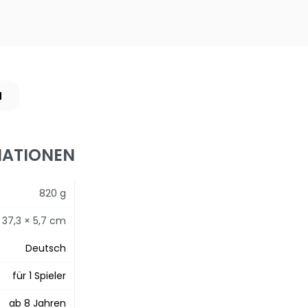
N
MATIONEN
820 g
 37,3 × 5,7 cm
Deutsch
für 1 Spieler
ab 8 Jahren