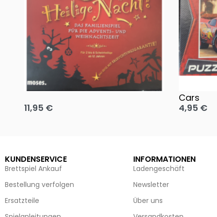
Oh, heilige Nacht!
2 Disney 
Cars
11,95
€
4,95
€
Ausführung wählen
Ausführun
KUNDENSERVICE
INFORMATIONEN
Brettspiel Ankauf
Ladengeschäft
Bestellung verfolgen
Newsletter
Ersatzteile
Über uns
Spielanleitungen
Versandkosten