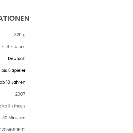
ATIONEN
320 g
6 × 16 × 4 cm
Deutsch
 bis 5 Spieler
ab 10 Jahren
2007
eike Risthaus
. 30 Minuten
02051690502