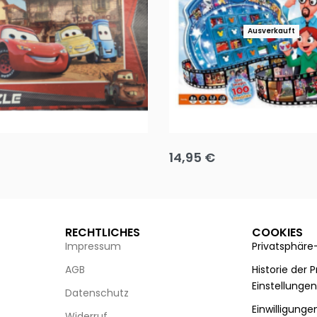
Ausverkauft
Puzzle 35 Teile Minnie +
Disney Guess the Film
14,95
€
g wählen
Ausführung wählen
RECHTLICHES
COOKIES
Impressum
Privatsphäre
AGB
Historie der 
Einstellunge
Datenschutz
Einwilligunge
Widerruf