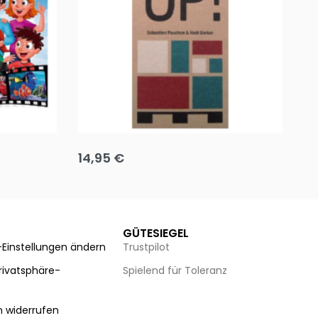
Team up
Ha
14,95
€
8
Ausführung wählen
Au
GÜTESIEGEL
-Einstellungen ändern
Trustpilot
Privatsphäre-
Spielend für Toleranz
n
n widerrufen