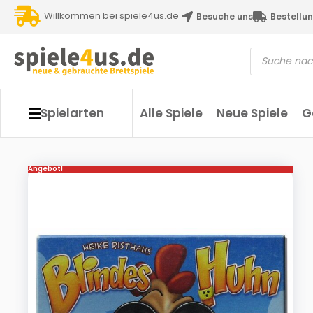
Willkommen bei spiele4us.de
Besuche uns
Bestellun
Spielarten
Alle Spiele
Neue Spiele
G
Angebot!