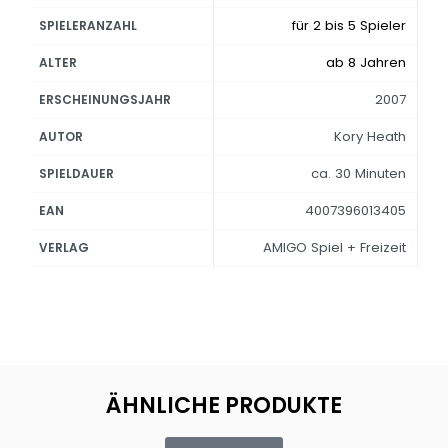
für 2 bis 5 Spieler
SPIELERANZAHL
ab 8 Jahren
ALTER
2007
ERSCHEINUNGSJAHR
Kory Heath
AUTOR
ca. 30 Minuten
SPIELDAUER
4007396013405
EAN
AMIGO Spiel + Freizeit
VERLAG
ÄHNLICHE PRODUKTE