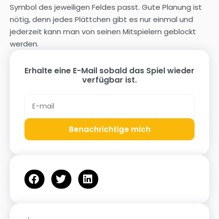
Symbol des jeweiligen Feldes passt. Gute Planung ist
nötig, denn jedes Plättchen gibt es nur einmal und
jederzeit kann man von seinen Mitspielern geblockt
werden.
Erhalte eine E-Mail sobald das Spiel wieder
verfügbar ist.
Benachrichtige mich