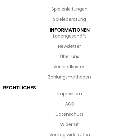
Spielanleitungen
Spieleberatung
INFORMATIONEN
Ladengeschäft
Newsletter
Über uns
Versandkosten
Zahlungsmethoden
RECHTLICHES
Impressum
AGB
Datenschutz
Widerruf
Vertrag widerrufen