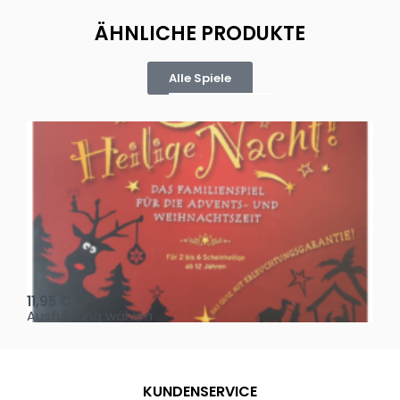
ÄHNLICHE PRODUKTE
Alle Spiele
Oh, heilige Nacht!
2 D
11,95
€
4,
Ausführung wählen
Au
KUNDENSERVICE