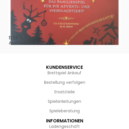
Oh, heilige Nacht!
2 D
11,95
€
4,
Ausführung wählen
Au
KUNDENSERVICE
Brettspiel Ankauf
Bestellung verfolgen
Ersatzteile
Spielanleitungen
Spieleberatung
INFORMATIONEN
Ladengeschäft