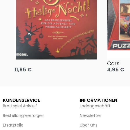
Oh, heilige Nacht!
2 Disney 
Cars
11,95
€
4,95
€
Ausführung wählen
Ausführun
KUNDENSERVICE
INFORMATIONEN
Brettspiel Ankauf
Ladengeschäft
Bestellung verfolgen
Newsletter
Ersatzteile
Über uns