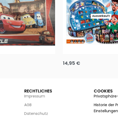
Ausverkauft
Puzzle 35 Teile Minnie +
Disney Guess the Film
14,95
€
g wählen
Ausführung wählen
RECHTLICHES
COOKIES
Impressum
Privatsphäre
AGB
Historie der 
Einstellunge
Datenschutz