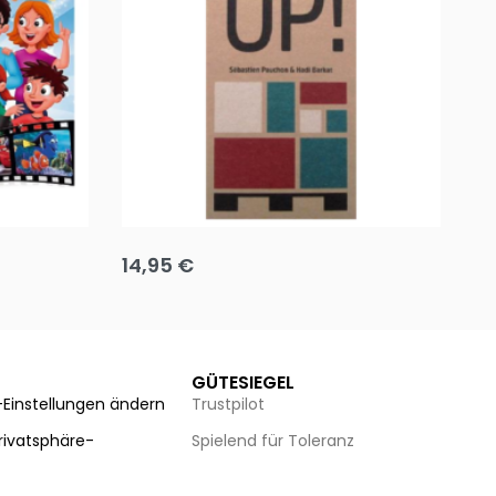
Team up
Ha
14,95
€
8
Ausführung wählen
Au
GÜTESIEGEL
-Einstellungen ändern
Trustpilot
Privatsphäre-
Spielend für Toleranz
n