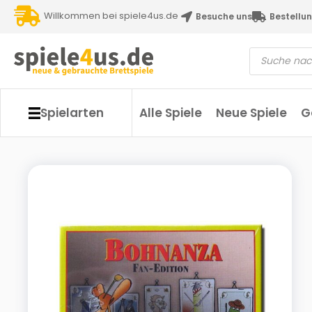
Willkommen bei spiele4us.de
Besuche uns
Bestellun
Spielarten
Alle Spiele
Neue Spiele
G