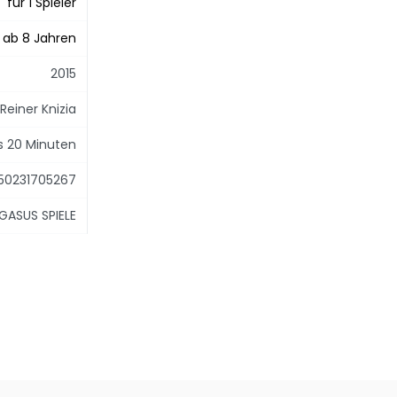
für 1 Spieler
ab 8 Jahren
2015
Reiner Knizia
is 20 Minuten
50231705267
GASUS SPIELE