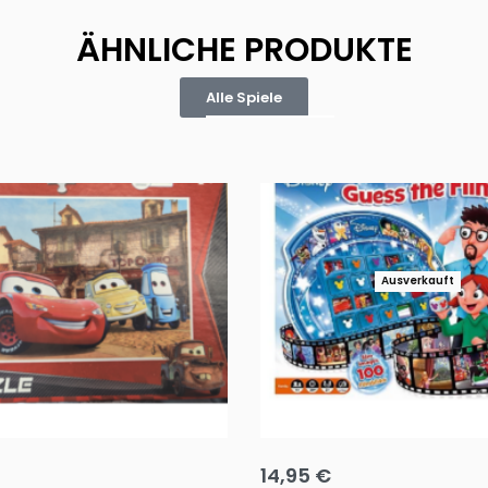
ÄHNLICHE PRODUKTE
Alle Spiele
Ausverkauft
Puzzle 35 Teile Minnie +
Disney Guess the Film
14,95
€