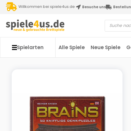
Willkommen bei spiele4us.de
Besuche uns
Bestellun
Spielarten
Alle Spiele
Neue Spiele
G