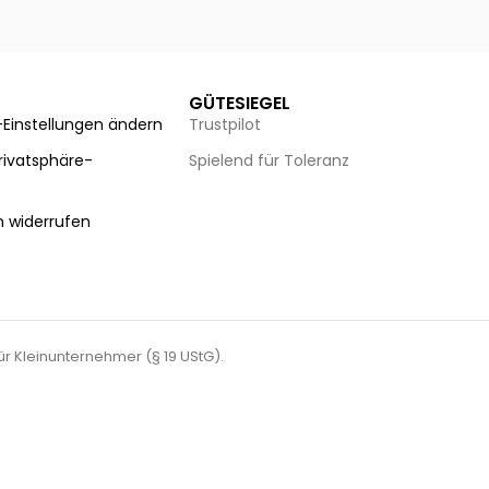
Ausführung wählen
Au
GÜTESIEGEL
-Einstellungen ändern
Trustpilot
Privatsphäre-
Spielend für Toleranz
n
n widerrufen
für Kleinunternehmer (§ 19 UStG).