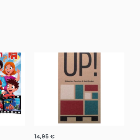
Team up
Ha
14,95
€
8