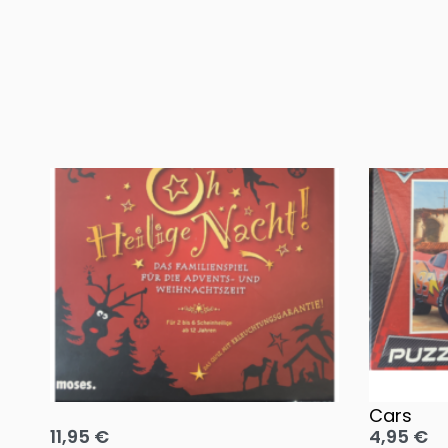
Oh, heilige Nacht!
2 Disney 
Cars
11,95
€
4,95
€