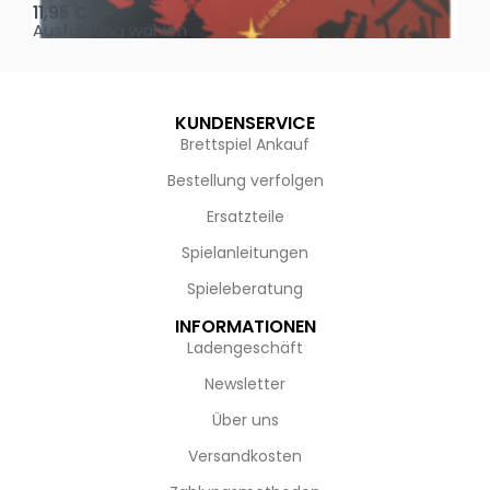
11,95
€
4,
Ausführung wählen
Au
KUNDENSERVICE
Brettspiel Ankauf
Bestellung verfolgen
Ersatzteile
Spielanleitungen
Spieleberatung
INFORMATIONEN
Ladengeschäft
Newsletter
Über uns
Versandkosten