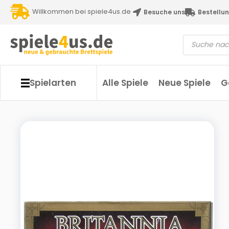
Willkommen bei spiele4us.de
Besuche uns
Bestellun
Spielarten
Alle Spiele
Neue Spiele
G