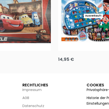
Ausverkauft
Puzzle 35 Teile Minnie +
Disney Guess the Film
14,95
€
g wählen
Ausführung wählen
RECHTLICHES
COOKIES
Impressum
Privatsphäre
AGB
Historie der 
Einstellunge
Datenschutz