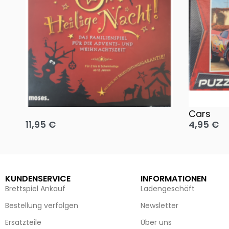
Oh, heilige Nacht!
2 Disney 
Cars
11,95
€
4,95
€
Ausführung wählen
Ausführun
KUNDENSERVICE
INFORMATIONEN
Brettspiel Ankauf
Ladengeschäft
Bestellung verfolgen
Newsletter
Ersatzteile
Über uns