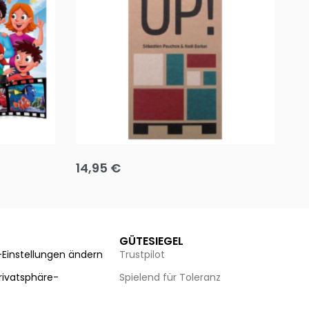
Team up
Ha
14,95
€
8
Ausführung wählen
Au
GÜTESIEGEL
-Einstellungen ändern
Trustpilot
Privatsphäre-
Spielend für Toleranz
n