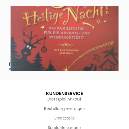
Oh, heilige Nacht!
2 D
11,95
€
4,
Ausführung wählen
Au
KUNDENSERVICE
Brettspiel Ankauf
Bestellung verfolgen
Ersatzteile
Spielanleitungen