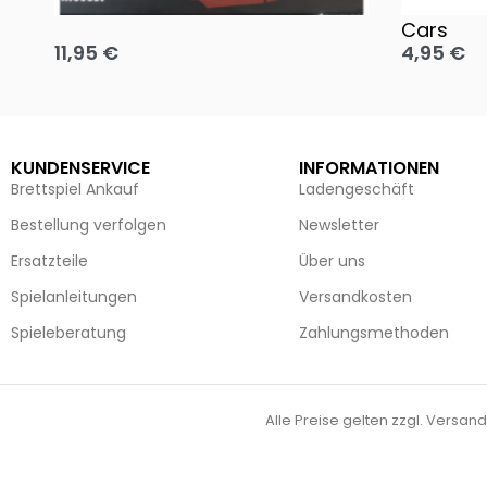
Oh, heilige Nacht!
2 Disney 
Cars
11,95
€
4,95
€
Ausführung wählen
Ausführun
KUNDENSERVICE
INFORMATIONEN
Brettspiel Ankauf
Ladengeschäft
Bestellung verfolgen
Newsletter
Ersatzteile
Über uns
Spielanleitungen
Versandkosten
Spieleberatung
Zahlungsmethoden
Alle Preise gelten zzgl. Versand