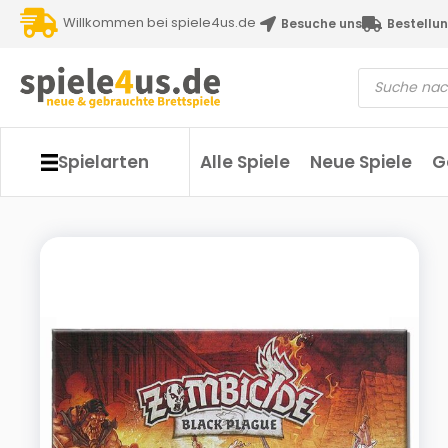
Willkommen bei spiele4us.de
Besuche uns
Bestellun
Spielarten
Alle Spiele
Neue Spiele
G