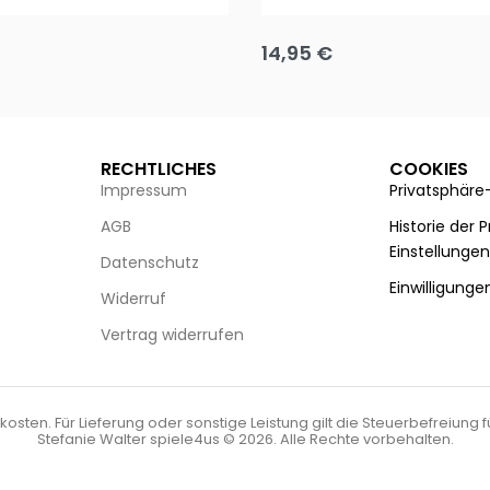
Puzzle 35 Teile Minnie +
Disney Guess the Film
14,95
€
g wählen
Ausführung wählen
RECHTLICHES
COOKIES
Impressum
Privatsphäre
AGB
Historie der 
Einstellunge
Datenschutz
Einwilligunge
Widerruf
Vertrag widerrufen
kosten. Für Lieferung oder sonstige Leistung gilt die Steuerbefreiung 
Stefanie Walter spiele4us © 2026. Alle Rechte vorbehalten.