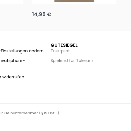
Team up
Ha
14,95
€
8
Ausführung wählen
Au
GÜTESIEGEL
-Einstellungen ändern
Trustpilot
Privatsphäre-
Spielend für Toleranz
n
n widerrufen
für Kleinunternehmer (§ 19 UStG).