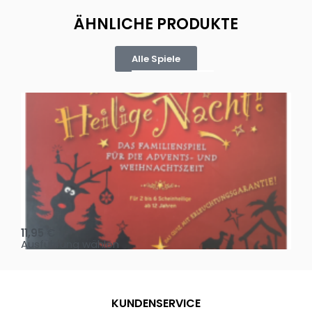
ÄHNLICHE PRODUKTE
Alle Spiele
Oh, heilige Nacht!
2 D
11,95
€
4,
Ausführung wählen
Au
KUNDENSERVICE