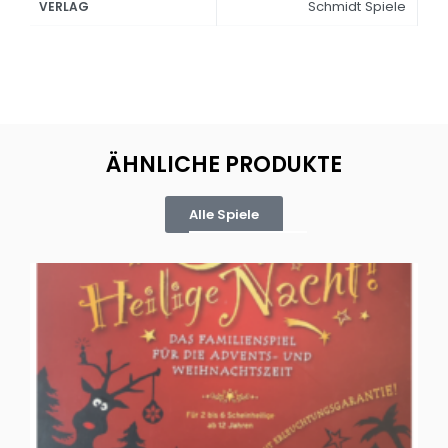
Schmidt Spiele
VERLAG
ÄHNLICHE PRODUKTE
Alle Spiele
Oh, heilige Nacht!
2 D