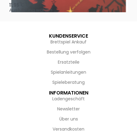
11,95
€
4,
Ausführung wählen
Au
KUNDENSERVICE
Brettspiel Ankauf
Bestellung verfolgen
Ersatzteile
Spielanleitungen
Spieleberatung
INFORMATIONEN
Ladengeschäft
Newsletter
Über uns
Versandkosten