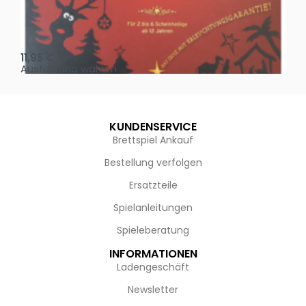
Oh, heilige Nacht!
2 D
11,95
€
4,
Ausführung wählen
Au
KUNDENSERVICE
Brettspiel Ankauf
Bestellung verfolgen
Ersatzteile
Spielanleitungen
Spieleberatung
INFORMATIONEN
Ladengeschäft
Newsletter