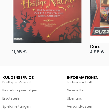
Oh, heilige Nacht!
2 Disney 
Cars
11,95
€
4,95
€
Ausführung wählen
Ausführun
KUNDENSERVICE
INFORMATIONEN
Brettspiel Ankauf
Ladengeschäft
Bestellung verfolgen
Newsletter
Ersatzteile
Über uns
Spielanleitungen
Versandkosten