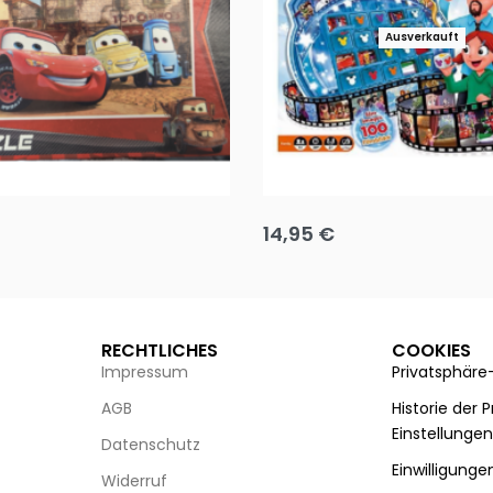
Ausverkauft
Puzzle 35 Teile Minnie +
Disney Guess the Film
14,95
€
g wählen
Ausführung wählen
RECHTLICHES
COOKIES
Impressum
Privatsphäre
AGB
Historie der 
Einstellunge
Datenschutz
Einwilligunge
Widerruf