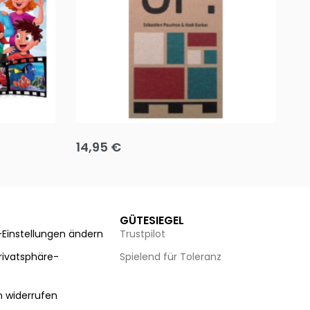
Team up
Ha
14,95
€
8
Ausführung wählen
Au
GÜTESIEGEL
-Einstellungen ändern
Trustpilot
Privatsphäre-
Spielend für Toleranz
n
n widerrufen