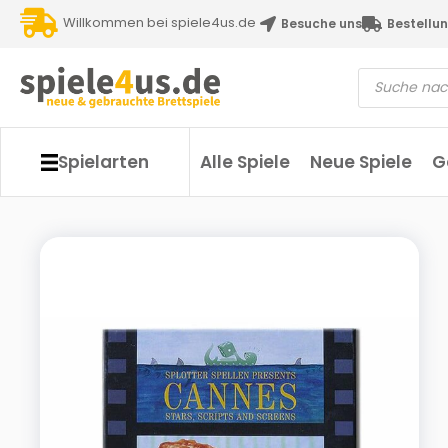
Willkommen bei spiele4us.de
Besuche uns
Bestellun
Spielarten
Alle Spiele
Neue Spiele
G