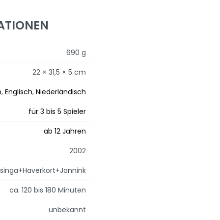
ATIONEN
690 g
22 × 31,5 × 5 cm
h
,
Englisch
,
Niederländisch
für 3 bis 5 Spieler
ab 12 Jahren
2002
inga+Haverkort+Jannink
ca. 120 bis 180 Minuten
unbekannt