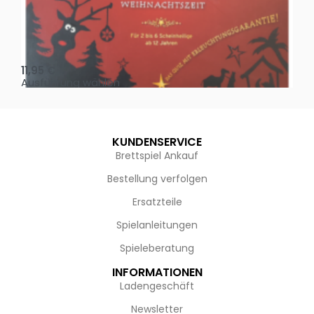
Oh, heilige Nacht!
2 D
11,95
€
4,
Ausführung wählen
Au
KUNDENSERVICE
Brettspiel Ankauf
Bestellung verfolgen
Ersatzteile
Spielanleitungen
Spieleberatung
INFORMATIONEN
Ladengeschäft
Newsletter