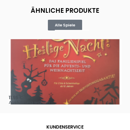
ÄHNLICHE PRODUKTE
Alle Spiele
Oh, heilige Nacht!
2 D
11,95
€
4,
Ausführung wählen
Au
KUNDENSERVICE