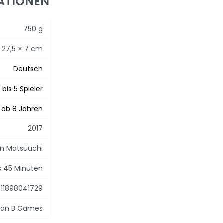
ATIONEN
750 g
× 27,5 × 7 cm
Deutsch
 bis 5 Spieler
ab 8 Jahren
2017
n Matsuuchi
is 45 Minuten
11898041729
lan B Games