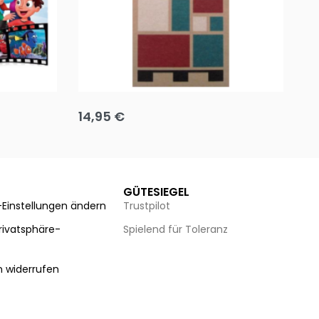
Team up
Ha
14,95
€
8
Ausführung wählen
Au
GÜTESIEGEL
-Einstellungen ändern
Trustpilot
Privatsphäre-
Spielend für Toleranz
n
n widerrufen