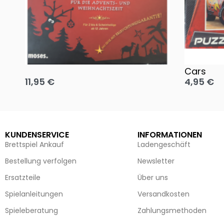
Oh, heilige Nacht!
2 Disney 
Cars
11,95
€
4,95
€
Ausführung wählen
Ausführun
KUNDENSERVICE
INFORMATIONEN
Brettspiel Ankauf
Ladengeschäft
Bestellung verfolgen
Newsletter
Ersatzteile
Über uns
Spielanleitungen
Versandkosten
Spieleberatung
Zahlungsmethoden