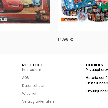
Puzzle 35 Teile Minnie +
Disney Guess the Film
14,95
€
g wählen
Ausführung wählen
RECHTLICHES
COOKIES
Impressum
Privatsphäre
AGB
Historie der 
Einstellunge
Datenschutz
Einwilligunge
Widerruf
Vertrag widerrufen