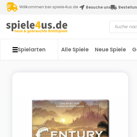
Willkommen bei spiele4us.de
Besuche uns
Bestellun
Spielarten
Alle Spiele
Neue Spiele
G