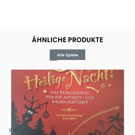
ÄHNLICHE PRODUKTE
Alle Spiele
Oh, heilige Nacht!
2 D
11,95
€
4,