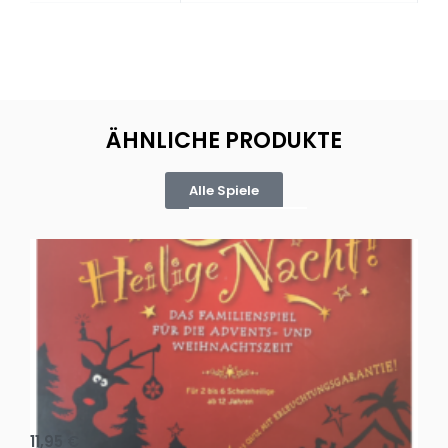
ÄHNLICHE PRODUKTE
Alle Spiele
Oh, heilige Nacht!
2 D
11,95
€
4,