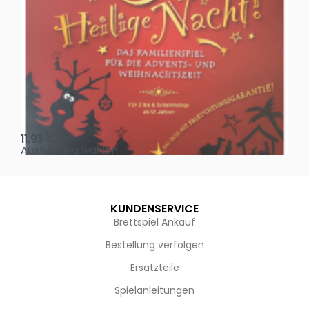
Oh, heilige Nacht!
2 D
11,95
€
4,
Ausführung wählen
Au
KUNDENSERVICE
Brettspiel Ankauf
Bestellung verfolgen
Ersatzteile
Spielanleitungen